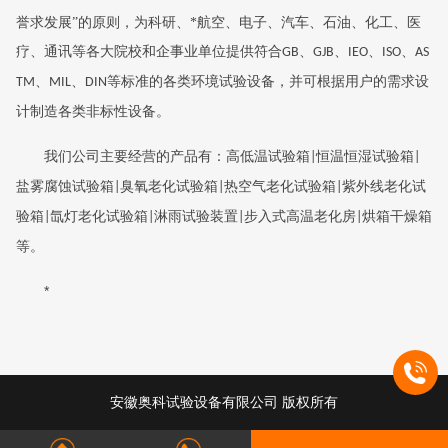
誉求发展”的原则，为科研、*航空、电子、汽车、石油、化工、医
疗、通讯等各大院校和企事业单位提供符合
、
、
、
、
GB
GJB
IEO
ISO
AS
、
、
等标准的各类环境试验设备，并可根据用户的需求设
TM
MIL
DIN
计制造各类非标性设备。
我们公司主要经营的产品有：高低温试验箱
恒温恒湿试验箱
|
|
盐雾腐蚀试验箱
臭氧老化试验箱
热空气老化试验箱
紫外线老化试
|
|
|
验箱
氙灯老化试验箱
淋雨试验装置
步入式高温老化房
烘箱干燥箱
|
|
|
|
等。
*
安徽奥科试验设备有限公司 版权所有